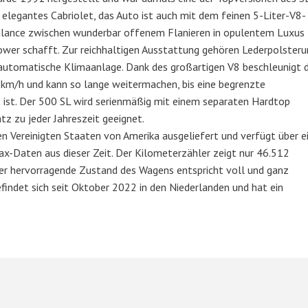
d elegantes Cabriolet, das Auto ist auch mit dem feinen 5-Liter-V8-
Balance zwischen wunderbar offenem Flanieren in opulentem Luxus
Power schafft. Zur reichhaltigen Ausstattung gehören Lederpolsteru
 automatische Klimaanlage. Dank des großartigen V8 beschleunigt 
 km/h und kann so lange weitermachen, bis eine begrenzte
 ist. Der 500 SL wird serienmäßig mit einem separaten Hardtop
atz zu jeder Jahreszeit geeignet.
 Vereinigten Staaten von Amerika ausgeliefert und verfügt über e
x-Daten aus dieser Zeit. Der Kilometerzähler zeigt nur 46.512
der hervorragende Zustand des Wagens entspricht voll und ganz
findet sich seit Oktober 2022 in den Niederlanden und hat ein