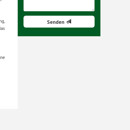
ng,
Senden
das
ine