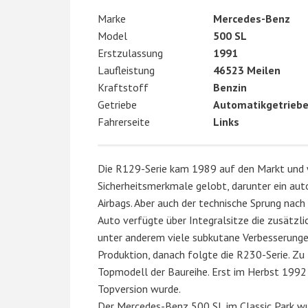
Marke
Mercedes-Benz
Model
500 SL
Erstzulassung
1991
Laufleistung
46523 Meilen
Kraftstoff
Benzin
Getriebe
Automatikgetrieb
Fahrerseite
Links
Die R129-Serie kam 1989 auf den Markt und w
Sicherheitsmerkmale gelobt, darunter ein au
Airbags. Aber auch der technische Sprung nac
Auto verfügte über Integralsitze die zusätzli
unter anderem viele subkutane Verbesserungen
Produktion, danach folgte die R230-Serie. Z
Topmodell der Baureihe. Erst im Herbst 1992 
Topversion wurde.
Der Mercedes-Benz 500 SL im Classic Park wu