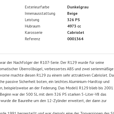
Exterieurfarbe
Dunkelgrau
Innenausstattung
Beige
Leistung
326 PS
Hubraum
4973 cc
Karosserie
Cabriolet
e
Referenz
0001364
ar der Nachfolger der R107-Serie. Der R129 wurde für seine
tomatischer Überrollbügel, verbessertes ABS und zwei serienmäßige
h vorne machte diesen R129 zu einem sehr attraktiven Cabriolet. Da
che passive Sicherheit boten, ein leichtes Aluminium-Hardtop und
, beispielsweise an der Federung. Das Modell R129 blieb bis 2001 
u Beginn war der 500 SL mit dem 326 PS starken 5-Liter-V8 das
wurde die Baureihe um den 12-Zylinder erweitert, der dann zur
rde 1991 hergestellt und war damals eine der Topversionen des SL