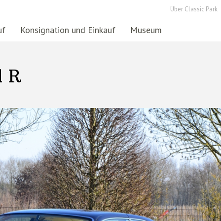
Über Classic Park
uf
Konsignation und Einkauf
Museum
l R